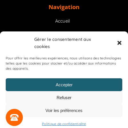
Navigation
Accueil
Prestations
Gérer le consentement aux
cookies
Contact
Pour offrir les meilleures expériences, nous utilisons des technologies
telles que les cookies pour stocker et/ou accéder aux informations
des appareils.
Accepter
OGR
Refuser
Mentions légales
Politique de confidentialité
Voir les préférences
Plan de site
Politique de confidentialité