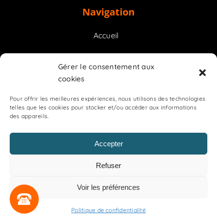
Navigation
Accueil
Prestations
Gérer le consentement aux
cookies
Contact
Pour offrir les meilleures expériences, nous utilisons des technologies
telles que les cookies pour stocker et/ou accéder aux informations
des appareils.
Accepter
OGR
Refuser
Mentions légales
Politique de confidentialité
Voir les préférences
Plan de site
Politique de confidentialité