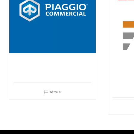
PIAGGIO
Détails