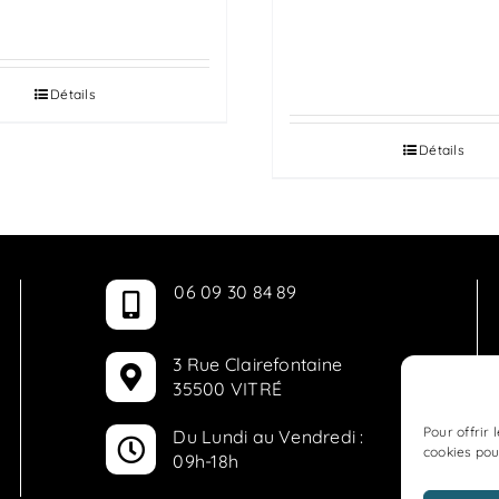
AUTOMOBILES
RUFRE
Détails
Détails
06 09 30 84 89
3 Rue Clairefontaine
35500 VITRÉ
Pour offrir 
Du Lundi au Vendredi :
cookies pou
09h-18h