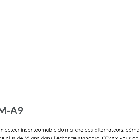
M-A9
n acteur incontournable du marché des alternateurs, démar
de plus de 35 ans dans l’échange standard, CEVAM vous garan