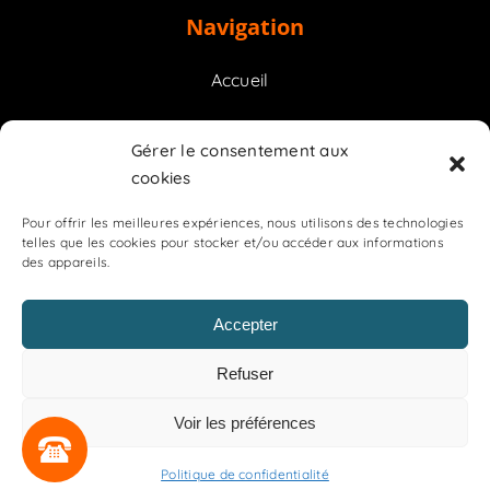
Navigation
Accueil
Prestations
Gérer le consentement aux
cookies
Contact
Pour offrir les meilleures expériences, nous utilisons des technologies
telles que les cookies pour stocker et/ou accéder aux informations
des appareils.
Accepter
OGR
Refuser
Mentions légales
Politique de confidentialité
Voir les préférences
Plan de site
Politique de confidentialité