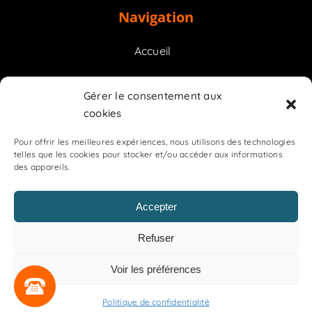
Navigation
Accueil
Prestations
Gérer le consentement aux
cookies
Contact
Pour offrir les meilleures expériences, nous utilisons des technologies
telles que les cookies pour stocker et/ou accéder aux informations
des appareils.
Accepter
OGR
Refuser
Mentions légales
Politique de confidentialité
Voir les préférences
Plan de site
Politique de confidentialité